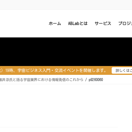
ホーム
ABLabとは
サービス
プロジ
（火）19時、宇宙ビジネス入門・交流イベントを開催します。
詳しくは
集長 藤井涼氏と語る宇宙業界における情報発信のこれから
p9260060