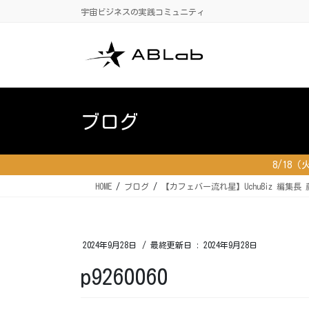
コ
ナ
宇宙ビジネスの実践コミュニティ
ン
ビ
テ
ゲ
ン
ー
ツ
シ
に
ョ
移
ン
ブログ
動
に
移
動
8/18
HOME
ブログ
【カフェバー流れ星】UchuBiz 編
2024年9月28日
/ 最終更新日 :
2024年9月28日
p9260060