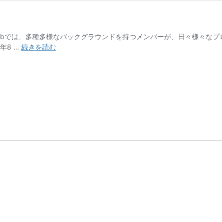
ABLabでは、多種多様なバックグラウンドを持つメンバーが、日々様々な
【ABLab
年8 …
続きを読む
マ
ン
ガ】
最
終
回
「ABLab」