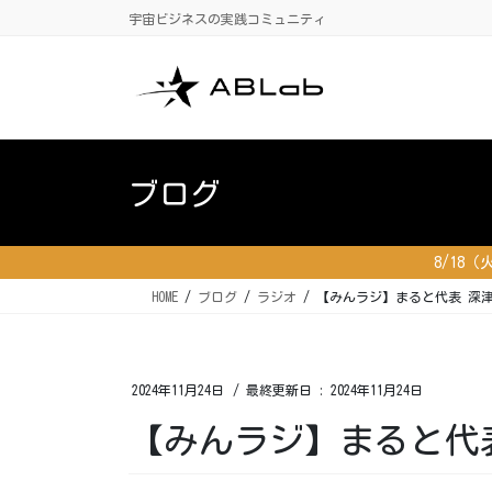
コ
ナ
宇宙ビジネスの実践コミュニティ
ン
ビ
テ
ゲ
ン
ー
ツ
シ
に
ョ
移
ン
ブログ
動
に
移
動
8/18
HOME
ブログ
ラジオ
【みんラジ】まると代表 深
2024年11月24日
/ 最終更新日 :
2024年11月24日
【みんラジ】まると代