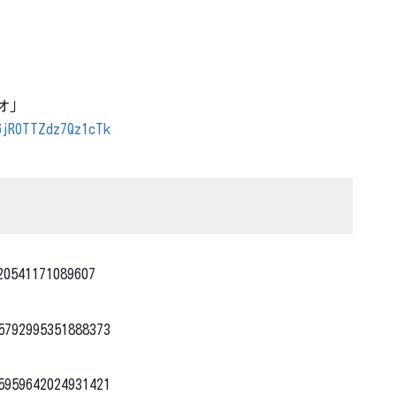
ジオ」
6jROTTZdz7Qz1cTk
20541171089607
5792995351888373
5959642024931421