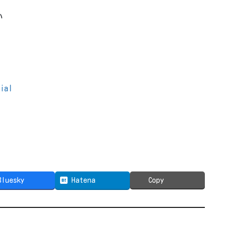
い
cial
Bluesky
Hatena
Copy