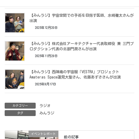
【みんラジ】宇宙空間での手術を目指す医師、水崎徹太さんが
出演
2025年12月20日
【みんラジ】株式会社アーキテクチャー代表取締役 兼 三門プ
ロダクション代表の北御門潤さんが出演
2025年11月29日
【みんラジ】西陣織の宇宙服「VESTRA」プロジェクト
Amateras Space蓮見大聖さん、佐藤あずささんが出演
2025年9月17日
ラジオ
カテゴリー
みんラジ
タグ
イベントレポート
前の記事