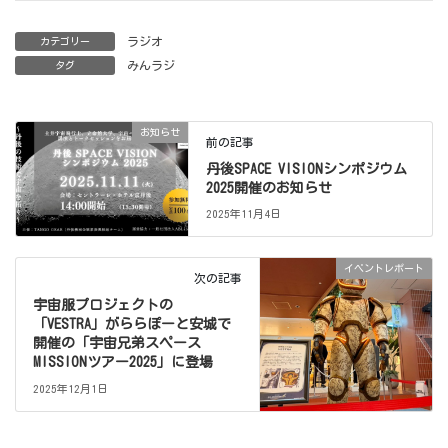
ラジオ
カテゴリー
みんラジ
タグ
お知らせ
前の記事
丹後SPACE VISIONシンポジウム
2025開催のお知らせ
2025年11月4日
イベントレポート
次の記事
宇宙服プロジェクトの
「VESTRA」がららぽーと安城で
開催の「宇宙兄弟スペース
MISSIONツアー2025」に登場
2025年12月1日