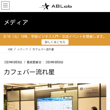
コ
ナ
ン
ビ
テ
ゲ
ン
ー
メディア
ツ
シ
に
ョ
移
ン
8/18（火）19時、宇宙ビジネス入門・交流イベントを開催します。
動
に
詳しくはこちら
移
動
HOME
メディア
カフェバー流れ星
2024年8月8日
/ 最終更新日 :
2024年8月8日
カフェバー流れ星