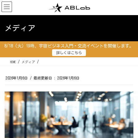
コ
ナ
ン
ビ
テ
ゲ
ン
ー
メディア
ツ
シ
に
ョ
移
ン
8/18（火）19時、宇宙ビジネス入門・交流イベントを開催します。
動
に
詳しくはこちら
移
動
HOME
メディア
2026年1月6日
/ 最終更新日 :
2026年1月6日