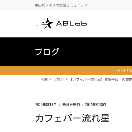
コ
ナ
宇宙ビジネスの実践コミュニティ
ン
ビ
テ
ゲ
ン
ー
ツ
シ
に
ョ
移
ン
ブログ
動
に
移
動
8/18
HOME
ブログ
【カフェバー流れ星】気象予報士の斉
2024年8月8日
/ 最終更新日 :
2024年8月8日
カフェバー流れ星