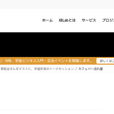
ホーム
ABLabとは
サービス
プロジ
（火）19時、宇宙ビジネス入門・交流イベントを開催します。
詳しくは
田季実治さんをゲストに、宇宙天気のトークセッション
カフェバー流れ星