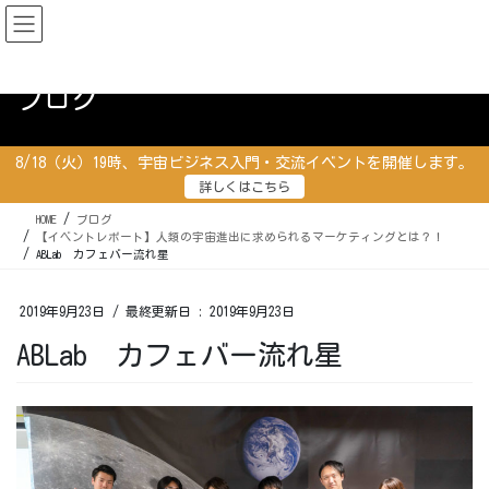
コ
ナ
ン
ビ
テ
ゲ
ン
ー
ブログ
ツ
シ
に
ョ
移
ン
8/18（火）19時、宇宙ビジネス入門・交流イベントを開催します。
動
に
詳しくはこちら
移
動
HOME
ブログ
【イベントレポート】人類の宇宙進出に求められるマーケティングとは？！
ABLab カフェバー流れ星
2019年9月23日
/ 最終更新日 :
2019年9月23日
ABLab カフェバー流れ星