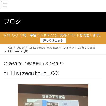
コ
ナ
ン
ビ
テ
ゲ
ン
ー
ブログ
ツ
シ
に
ョ
移
ン
8/18（火）19時、宇宙ビジネス入門・交流イベントを開催します。
動
に
詳しくはこちら
移
動
HOME
ブログ
Startup Weekend Tokyo Spaceのプレイベントに参加してきた
fullsizeoutput_723
2019年2月17日
/ 最終更新日 :
2019年2月17日
fullsizeoutput_723