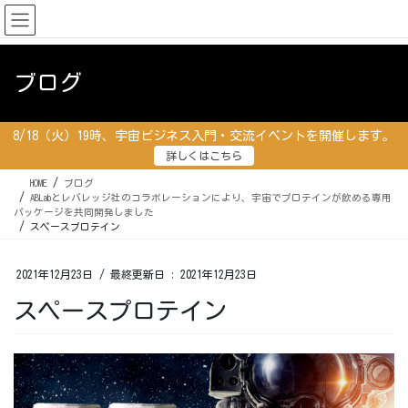
コ
ナ
ン
ビ
テ
ゲ
ン
ー
ブログ
ツ
シ
に
ョ
移
ン
8/18（火）19時、宇宙ビジネス入門・交流イベントを開催します。
動
に
詳しくはこちら
移
動
HOME
ブログ
ABLabとレバレッジ社のコラボレーションにより、宇宙でプロテインが飲める専用
パッケージを共同開発しました
スペースプロテイン
2021年12月23日
/ 最終更新日 :
2021年12月23日
スペースプロテイン