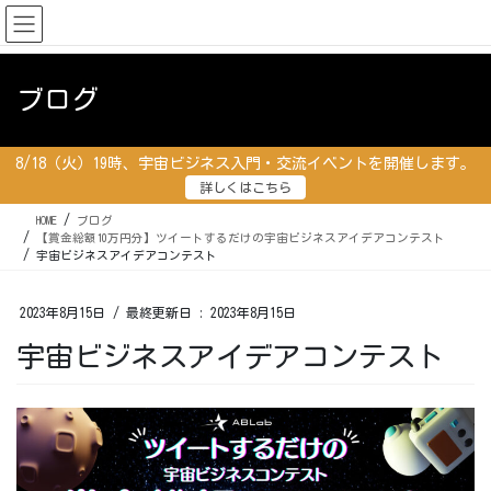
コ
ナ
ン
ビ
テ
ゲ
ン
ー
ブログ
ツ
シ
に
ョ
移
ン
8/18（火）19時、宇宙ビジネス入門・交流イベントを開催します。
動
に
詳しくはこちら
移
動
HOME
ブログ
【賞金総額10万円分】ツイートするだけの宇宙ビジネスアイデアコンテスト
宇宙ビジネスアイデアコンテスト
2023年8月15日
/ 最終更新日 :
2023年8月15日
宇宙ビジネスアイデアコンテスト