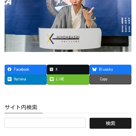
Facebook
X
Bluesky
Hatena
LINE
Copy
サイト内検索