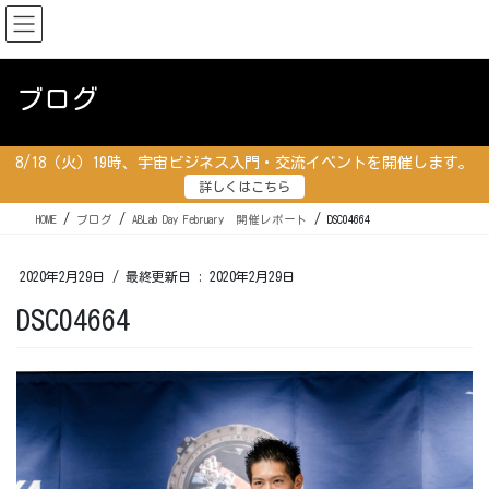
コ
ナ
ン
ビ
テ
ゲ
ン
ー
ブログ
ツ
シ
に
ョ
移
ン
8/18（火）19時、宇宙ビジネス入門・交流イベントを開催します。
動
に
詳しくはこちら
移
動
HOME
ブログ
ABLab Day February 開催レポート
DSC04664
2020年2月29日
/ 最終更新日 :
2020年2月29日
DSC04664