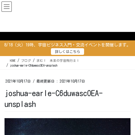
コ
ナ
ン
ビ
テ
ゲ
ン
ー
ブログ
ツ
シ
に
ョ
移
ン
8/18（火）19時、宇宙ビジネス入門・交流イベントを開催します。
動
に
詳しくはこちら
移
動
HOME
ブログ
求む！ 未来の宇宙飛行士！
joshua-earle-C6duwascOEA-unsplash
2021年10月17日
/ 最終更新日 :
2021年10月17日
joshua-earle-C6duwascOEA-
unsplash