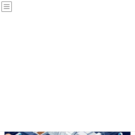
コ
ナ
ン
ビ
テ
ゲ
ン
ー
ブログ
ツ
シ
に
ョ
移
ン
8/18（火）19時、宇宙ビジネス入門・交流イベントを開催します。
動
に
詳しくはこちら
移
動
HOME
ブログ
書籍『宇宙ビジネス超入門』にて、ABLab代表・伊藤真之のキャリアが紹介されま
した
宇宙ビジネス超入門
2025年12月18日
/ 最終更新日 :
2025年12月18日
宇宙ビジネス超入門