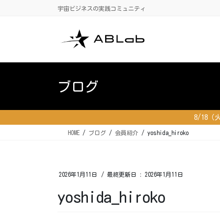
コ
ナ
宇宙ビジネスの実践コミュニティ
ン
ビ
テ
ゲ
ン
ー
ツ
シ
に
ョ
移
ン
ブログ
動
に
移
動
8/18
HOME
ブログ
会員紹介
yoshida_hiroko
2026年1月11日
/ 最終更新日 :
2026年1月11日
yoshida_hiroko