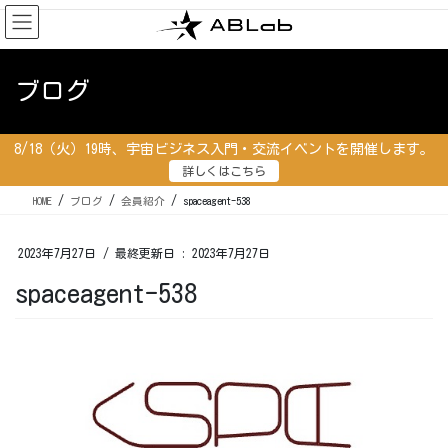
コ
ナ
ン
ビ
テ
ゲ
ン
ー
ブログ
ツ
シ
に
ョ
移
ン
8/18（火）19時、宇宙ビジネス入門・交流イベントを開催します。
動
に
詳しくはこちら
移
動
HOME
ブログ
会員紹介
spaceagent-538
2023年7月27日
/ 最終更新日 :
2023年7月27日
spaceagent-538