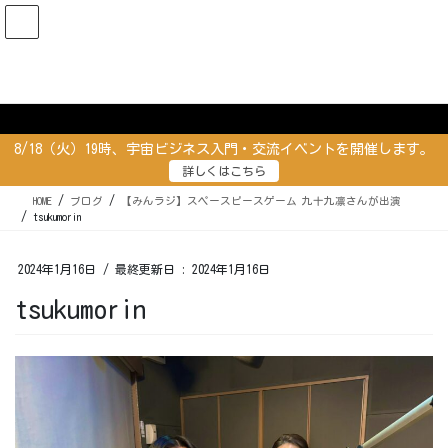
コ
ナ
ン
ビ
テ
ゲ
ン
ー
ブログ
ツ
シ
に
ョ
移
ン
8/18（火）19時、宇宙ビジネス入門・交流イベントを開催します。
動
に
詳しくはこちら
移
動
HOME
ブログ
【みんラジ】スペースピースゲーム 九十九凛さんが出演
tsukumorin
2024年1月16日
/ 最終更新日 :
2024年1月16日
tsukumorin