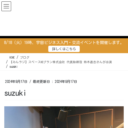
コ
ナ
ン
ビ
テ
ゲ
ン
ー
ブログ
ツ
シ
に
ョ
移
ン
8/18（火）19時、宇宙ビジネス入門・交流イベントを開催します。
動
に
詳しくはこちら
移
動
HOME
ブログ
【みんラジ】スペースNSプラン株式会社 代表取締役 鈴木直志さんが出演
suzuki
2024年9月17日
/ 最終更新日 :
2024年9月17日
suzuki