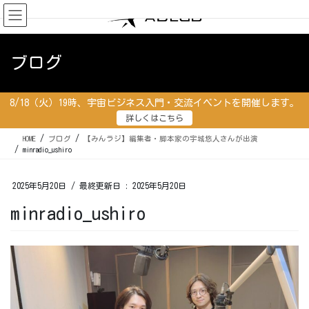
コ
ナ
ン
ビ
テ
ゲ
ン
ー
ブログ
ツ
シ
に
ョ
移
ン
8/18（火）19時、宇宙ビジネス入門・交流イベントを開催します。
動
に
詳しくはこちら
移
動
HOME
ブログ
【みんラジ】編集者・脚本家の宇城悠人さんが出演
minradio_ushiro
2025年5月20日
/ 最終更新日 :
2025年5月20日
minradio_ushiro