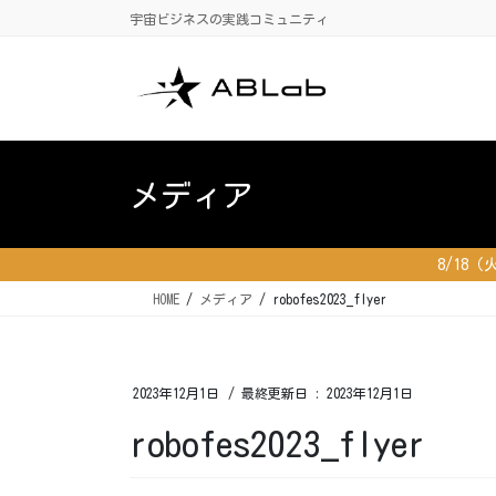
コ
ナ
宇宙ビジネスの実践コミュニティ
ン
ビ
テ
ゲ
ン
ー
ツ
シ
に
ョ
移
ン
メディア
動
に
移
動
8/18
HOME
メディア
robofes2023_flyer
2023年12月1日
/ 最終更新日 :
2023年12月1日
robofes2023_flyer