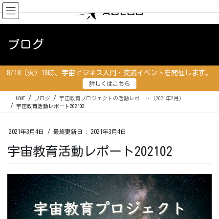
コ
ナ
ン
ビ
テ
ゲ
ン
ー
ブログ
ツ
シ
に
ョ
移
ン
8/18（火）19時、宇宙ビジネス入門・交流イベントを開催します。
動
に
詳しくはこちら
移
動
HOME
ブログ
宇宙教育プロジェクトの活動レポート（2021年2月）
宇宙教育活動レポート202102
2021年3月4日
/ 最終更新日 :
2021年3月4日
宇宙教育活動レポート202102