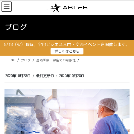
コ
ナ
ン
ビ
テ
ゲ
ン
ー
ブログ
ツ
シ
に
ョ
移
ン
8/18（火）19時、宇宙ビジネス入門・交流イベントを開催します。
動
に
詳しくはこちら
移
動
HOME
ブログ
遠隔医療、宇宙での可能性
2020年10月28日
/ 最終更新日 :
2020年10月28日