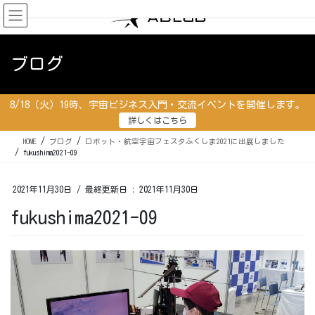
コ
ナ
ン
ビ
テ
ゲ
ン
ー
ブログ
ツ
シ
に
ョ
移
ン
8/18（火）19時、宇宙ビジネス入門・交流イベントを開催します。
動
に
詳しくはこちら
移
動
HOME
ブログ
ロボット・航空宇宙フェスタふくしま2021に出展しました
fukushima2021-09
2021年11月30日
/ 最終更新日 :
2021年11月30日
fukushima2021-09