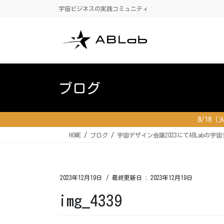
コ
ナ
宇宙ビジネスの実践コミュニティ
ン
ビ
テ
ゲ
ン
ー
ツ
シ
に
ョ
移
ン
ブログ
動
に
移
動
8/18
HOME
ブログ
宇宙デザイン会議2023にてABLabの
2023年12月19日
/ 最終更新日 :
2023年12月19日
img_4339