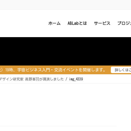
ホーム
ABLabとは
サービス
プロジ
（火）19時、宇宙ビジネス入門・交流イベントを開催します。
詳しくは
宇宙デザイン研究家 高野峯羽が講演しました
img_4339