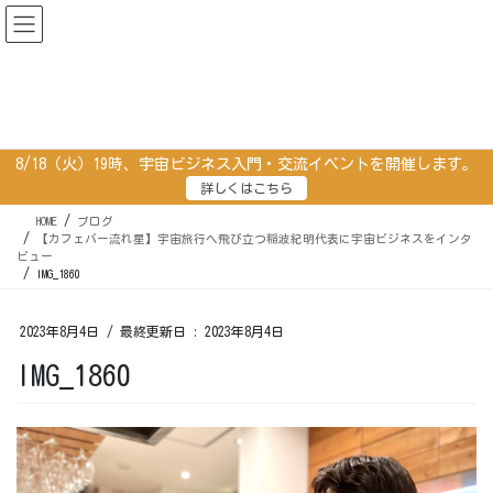
コ
ナ
ン
ビ
テ
ゲ
ン
ー
ブログ
ツ
シ
に
ョ
移
ン
8/18（火）19時、宇宙ビジネス入門・交流イベントを開催します。
動
に
詳しくはこちら
移
動
HOME
ブログ
【カフェバー流れ星】宇宙旅行へ飛び立つ稲波紀明代表に宇宙ビジネスをインタ
ビュー
IMG_1860
2023年8月4日
/ 最終更新日 :
2023年8月4日
IMG_1860