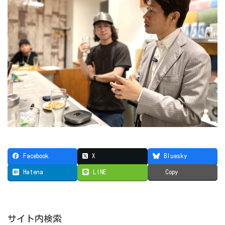
Facebook
X
Bluesky
Hatena
LINE
Copy
サイト内検索