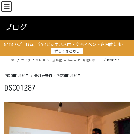
コ
ナ
ン
ビ
テ
ゲ
ン
ー
ブログ
ツ
シ
に
ョ
移
ン
8/18（火）19時、宇宙ビジネス入門・交流イベントを開催します。
動
に
詳しくはこちら
移
動
HOME
ブログ
Cafe & Bar 流れ星 in Kansai #2 開催レポート
DSC01287
2020年1月30日
/ 最終更新日 :
2020年1月30日
DSC01287