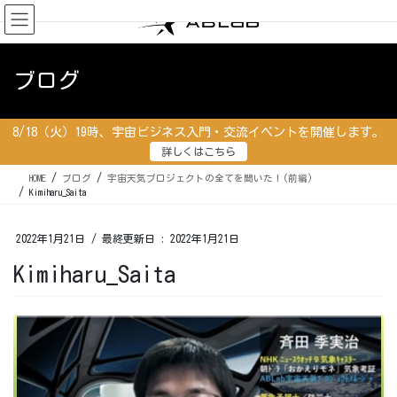
コ
ナ
ン
ビ
テ
ゲ
ン
ー
ブログ
ツ
シ
に
ョ
移
ン
8/18（火）19時、宇宙ビジネス入門・交流イベントを開催します。
動
に
詳しくはこちら
移
動
HOME
ブログ
宇宙天気プロジェクトの全てを聞いた！(前編)
Kimiharu_Saita
2022年1月21日
/ 最終更新日 :
2022年1月21日
Kimiharu_Saita