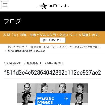
コ
ナ
ン
ビ
テ
ゲ
ン
ー
ブログ
ツ
シ
に
ョ
移
ン
8/18（火）19時、宇宙ビジネス入門・交流イベントを開催します。
動
に
詳しくはこちら
移
動
HOME
ブログ
【開催報告】ABLab×PMI ～イノベーターによる政策立案とは～
f81fd2e4c52864042852c112ce927ae2
2020年9月29日
/ 最終更新日 :
2020年9月29日
f81fd2e4c52864042852c112ce927ae2