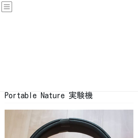
コ
ナ
ン
ビ
テ
ゲ
ン
ー
ブログ
ツ
シ
に
ョ
移
ン
8/18（火）19時、宇宙ビジネス入門・交流イベントを開催します。
動
に
詳しくはこちら
移
動
HOME
ブログ
THINK SPACE LIFEへの道のり ～Vol.3 終盤戦～
Portable Nature 実験機
2020年10月1日
/ 最終更新日 :
2020年10月1日
Portable Nature 実験機