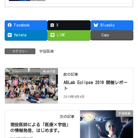
Facebook
X
Bluesky
Hatena
LINE
Copy
宇宙医療
カテゴリー
ABLabの話
前の記事
ABLab Eclipse 2019 開催レポー
ト
2019年9月4日
宇宙医療
次の記事
現役医師による「医療×宇宙」
の情報発信、はじめます。