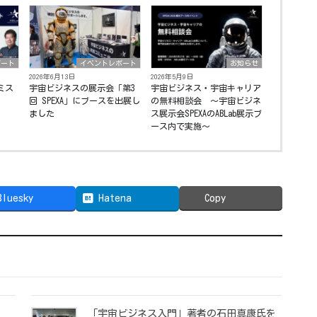
ポート
イベントレポート
お知らせ
2026年6月13日
2026年5月9日
ミス
宇宙ビジネスの展示会「第3
宇宙ビジネス・宇宙キャリア
回 SPEXA」にブースを出展し
の無料相談会 〜宇宙ビジネ
ました
ス展示会SPEXAのABLab展示ブ
ース内で実施〜
Bluesky
Hatena
Copy
「宇宙ビジネス入門」著者の石田真康氏を