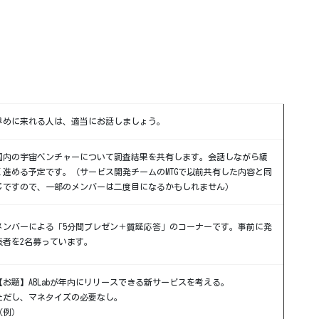
早めに来れる人は、適当にお話しましょう。
国内の宇宙ベンチャーについて調査結果を共有します。会話しながら緩
く進める予定です。（サービス開発チームのMTGで以前共有した内容と同
じですので、一部のメンバーは二度目になるかもしれません）
メンバーによる「5分間プレゼン＋質疑応答」のコーナーです。事前に発
表者を2名募っています。
【お題】ABLabが年内にリリースできる新サービスを考える。
ただし、マネタイズの必要なし。
（例）