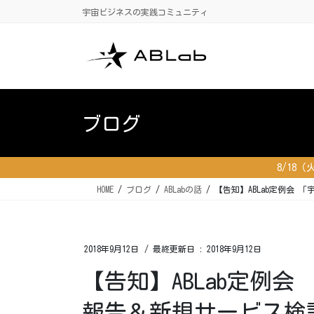
コ
ナ
宇宙ビジネスの実践コミュニティ
ン
ビ
テ
ゲ
ン
ー
ツ
シ
に
ョ
移
ン
ブログ
動
に
移
動
8/18
HOME
ブログ
ABLabの話
【告知】ABLab定例会 
2018年9月12日
/ 最終更新日 :
2018年9月12日
【告知】ABLab定例
報告＆新規サービス検