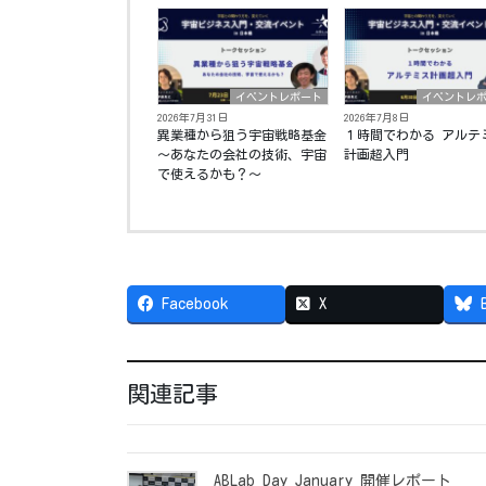
イベントレポート
イベントレ
2026年7月31日
2026年7月8日
異業種から狙う宇宙戦略基金
１時間でわかる アルテ
〜あなたの会社の技術、宇宙
計画超入門
で使えるかも？〜
Facebook
X
関連記事
ABLab Day January 開催レポート